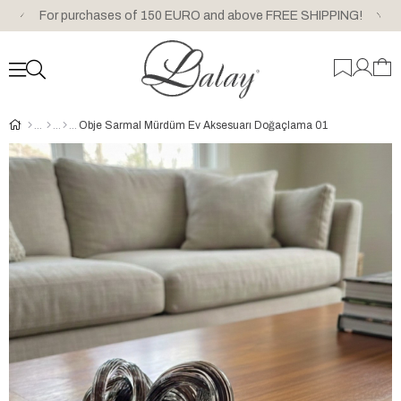
For purchases of 150 EURO and above FREE SHIPPING!
Obje Sarmal Mürdüm Ev Aksesuarı Doğaçlama 01