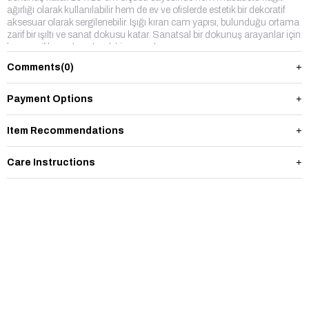
ağırlığı olarak kullanılabilir hem de ev ve ofislerde estetik bir dekoratif
aksesuar olarak sergilenebilir. Işığı kıran cam yapısı, bulunduğu ortama
zarif bir ışıltı ve sanat dokusu katar. Sanatsal bir dokunuş arayanlar için
hem zarif hem de anlamlı bir parçadır.
Comments
(0)
Payment Options
Item Recommendations
Care Instructions