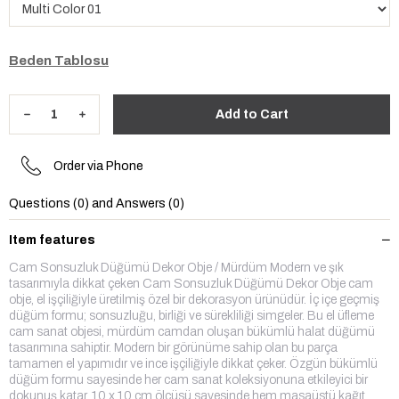
Beden Tablosu
Order via Phone
Questions (0) and Answers (0)
Item features
Cam Sonsuzluk Düğümü Dekor Obje / Mürdüm Modern ve şık
tasarımıyla dikkat çeken Cam Sonsuzluk Düğümü Dekor Obje cam
obje, el işçiliğiyle üretilmiş özel bir dekorasyon ürünüdür. İç içe geçmiş
düğüm formu; sonsuzluğu, birliği ve sürekliliği simgeler. Bu el üfleme
cam sanat objesi, mürdüm camdan oluşan bükümlü halat düğümü
tasarımına sahiptir. Modern bir görünüme sahip olan bu parça
tamamen el yapımıdır ve ince işçiliğiyle dikkat çeker. Özgün bükümlü
düğüm formu sayesinde her cam sanat koleksiyonuna etkileyici bir
dokunuş katar. 10 x 10 cm ölçüsü sayesinde hem masaüstü kağıt