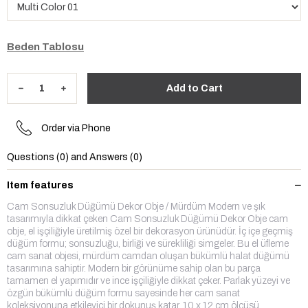
Beden Tablosu
Order via Phone
Questions (0) and Answers (0)
Item features
Cam Sonsuzluk Düğümü Dekor Obje / Mürdüm Modern ve şık
tasarımıyla dikkat çeken Cam Sonsuzluk Düğümü Dekor Obje cam
obje, el işçiliğiyle üretilmiş özel bir dekorasyon ürünüdür. İç içe geçmiş
düğüm formu; sonsuzluğu, birliği ve sürekliliği simgeler. Bu el üfleme
cam sanat objesi, mürdüm camdan oluşan bükümlü halat düğümü
tasarımına sahiptir. Modern bir görünüme sahip olan bu parça
tamamen el yapımıdır ve ince işçiliğiyle dikkat çeker. Parlak yüzeyi ve
özgün bükümlü düğüm formu sayesinde her cam sanat
koleksiyonuna etkileyici bir dokunuş katar. 10 x 12 cm ölçüsü