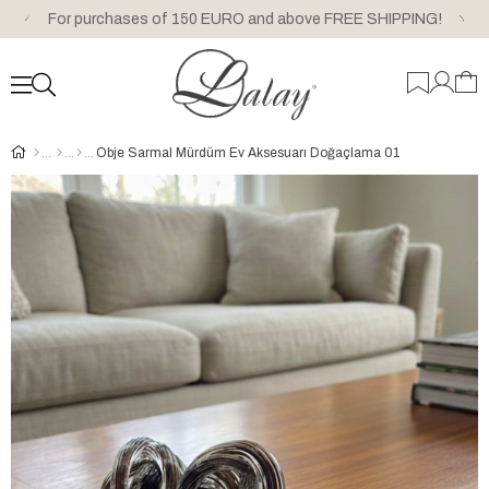
For purchases of 150 EURO and above FREE SHIPPING!
Obje Sarmal Mürdüm Ev Aksesuarı Doğaçlama 01