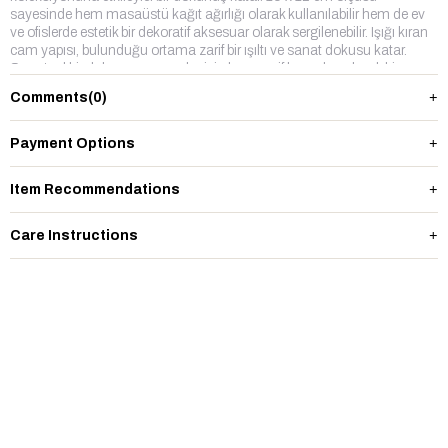
sayesinde hem masaüstü kağıt ağırlığı olarak kullanılabilir hem de ev
ve ofislerde estetik bir dekoratif aksesuar olarak sergilenebilir. Işığı kıran
cam yapısı, bulunduğu ortama zarif bir ışıltı ve sanat dokusu katar.
Sanatsal bir dokunuş arayanlar için hem zarif hem de anlamlı bir
parçadır.
Comments
(0)
Payment Options
Item Recommendations
Care Instructions